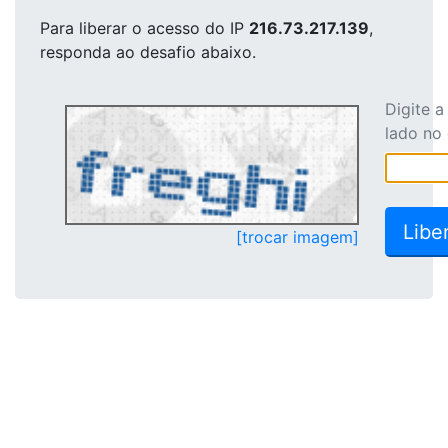
Para liberar o acesso
do IP
216.73.217.139
,
responda ao desafio abaixo.
Digite 
lado no
[trocar imagem]