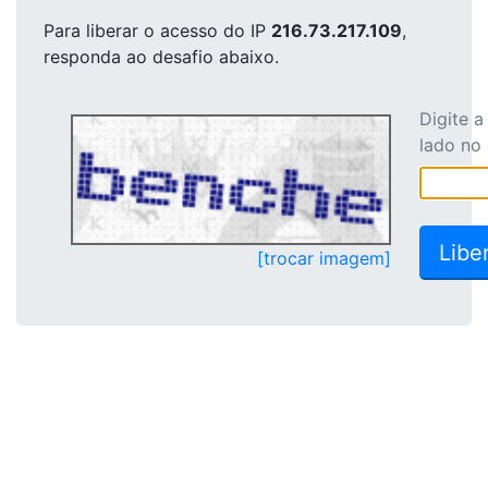
Para liberar o acesso
do IP
216.73.217.109
,
responda ao desafio abaixo.
Digite 
lado no
[trocar imagem]