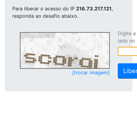
Para liberar o acesso
do IP
216.73.217.121
,
responda ao desafio abaixo.
Digite 
lado no
[trocar imagem]