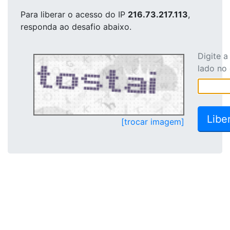
Para liberar o acesso
do IP
216.73.217.113
,
responda ao desafio abaixo.
Digite 
lado no
[trocar imagem]