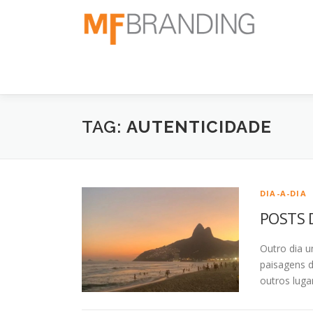
Pular
para
o
conteúdo
TAG:
AUTENTICIDADE
DIA-A-DIA
POSTS D
Outro dia 
paisagens 
outros lugar