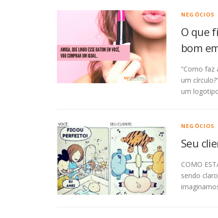
NEGÓCIOS
O que f
bom em
“Como faz a
um círculo?
um logotip
NEGÓCIOS
Seu cli
COMO ESTÁ
sendo clar
imaginamos.