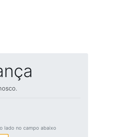
ança
nosco.
ao lado no campo abaixo