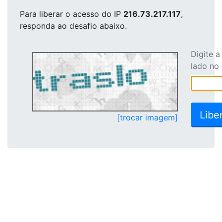
Para liberar o acesso
do IP
216.73.217.117
,
responda ao desafio abaixo.
Digite 
lado no
[trocar imagem]