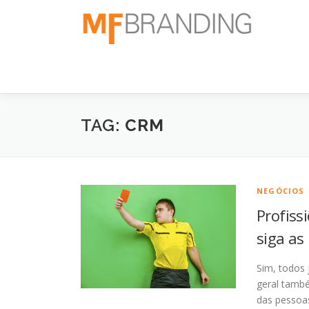
Pular
para
o
conteúdo
TAG:
CRM
NEGÓCIOS
Profiss
siga as
Sim, todos 
geral tamb
das pessoa