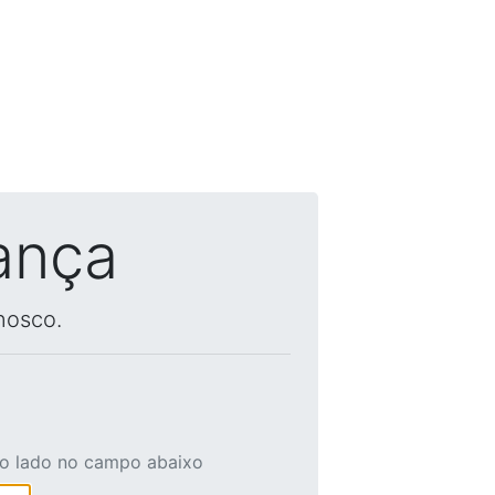
ança
nosco.
ao lado no campo abaixo