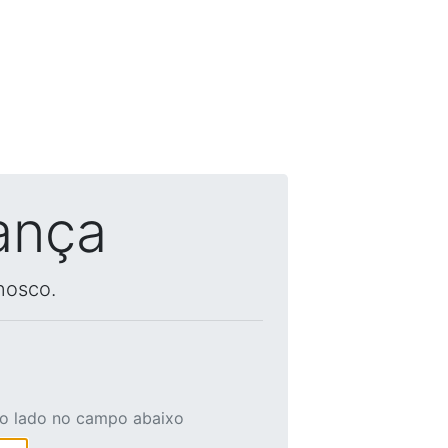
ança
nosco.
ao lado no campo abaixo