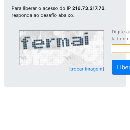
Para liberar o acesso
do IP
216.73.217.72
,
responda ao desafio abaixo.
Digite 
lado no
[trocar imagem]