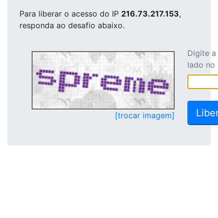
Para liberar o acesso
do IP
216.73.217.153
,
responda ao desafio abaixo.
Digite 
lado no
[trocar imagem]