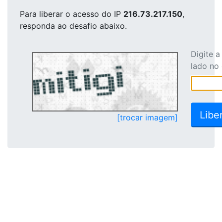
Para liberar o acesso
do IP
216.73.217.150
,
responda ao desafio abaixo.
Digite 
lado no
[trocar imagem]